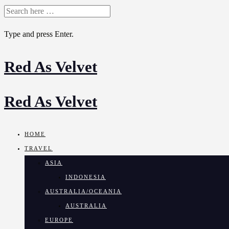
SEARCH
FOR:
Type and press Enter.
Red As Velvet
Skip
to
content
Red As Velvet
HOME
TRAVEL
ASIA
INDONESIA
AUSTRALIA/OCEANIA
AUSTRALIA
EUROPE